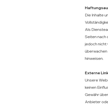
Haftungsau
Die Inhalte u
Vollständigk
Als Dienstea
Seiten nach 
jedoch nicht
überwachen o
hinweisen.
Externe Link
Unsere Websi
keinen Einfl
Gewähr überne
Anbieter ode