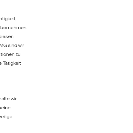
tigkeit,
r übernehmen.
 diesen
MG sind wir
ationen zu
 Tätigkeit
alte wir
keine
eilige