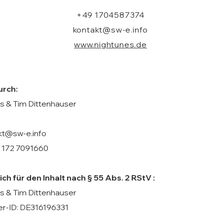
+49 1704587374
kontakt@sw-e.info
www.nightunes.de
urch:
s & Tim Dittenhauser
akt@sw-e.info
9 172 7091660
ch für den Inhalt nach § 55 Abs. 2 RStV :
s & Tim Dittenhauser
r-ID: DE316196331